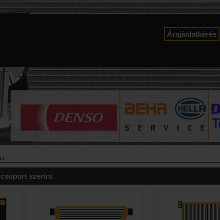
Árajánlatkérés
us
csoport szerint